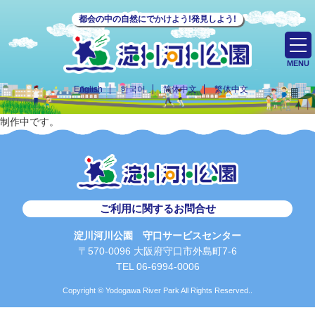
都会の中の自然にでかけよう!発見しよう!
MENU
English
한국어
简体中文
繁体中文
制作中です。
ご利用に関するお問合せ
淀川河川公園 守口サービスセンター
〒570-0096 大阪府守口市外島町7-6
TEL 06-6994-0006
Copyright © Yodogawa River Park All Rights Reserved..