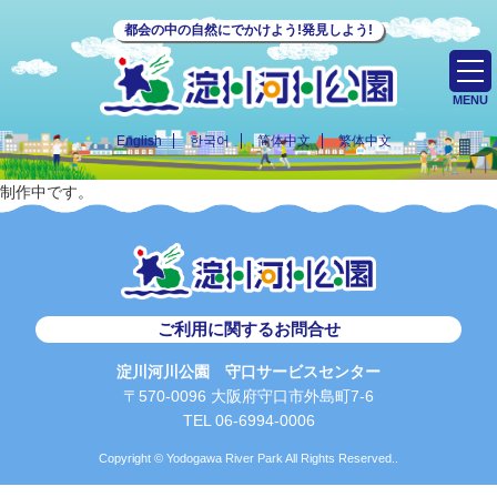
都会の中の自然にでかけよう!発見しよう!
MENU
English
한국어
简体中文
繁体中文
制作中です。
ご利用に関するお問合せ
淀川河川公園 守口サービスセンター
〒570-0096 大阪府守口市外島町7-6
TEL 06-6994-0006
Copyright © Yodogawa River Park All Rights Reserved..