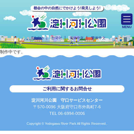
都会の中の自然にでかけよう!発見しよう!
MENU
English
한국어
简体中文
繁体中文
制作中です。
ご利用に関するお問合せ
淀川河川公園 守口サービスセンター
〒570-0096 大阪府守口市外島町7-6
TEL 06-6994-0006
Copyright © Yodogawa River Park All Rights Reserved..