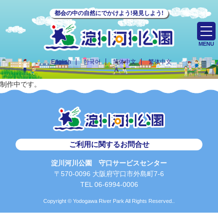
都会の中の自然にでかけよう!発見しよう!
MENU
English
한국어
简体中文
繁体中文
制作中です。
ご利用に関するお問合せ
淀川河川公園 守口サービスセンター
〒570-0096 大阪府守口市外島町7-6
TEL 06-6994-0006
Copyright © Yodogawa River Park All Rights Reserved..