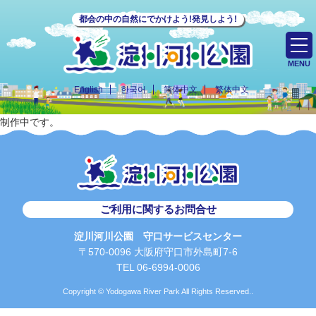
都会の中の自然にでかけよう!発見しよう!
MENU
English
한국어
简体中文
繁体中文
制作中です。
ご利用に関するお問合せ
淀川河川公園 守口サービスセンター
〒570-0096 大阪府守口市外島町7-6
TEL 06-6994-0006
Copyright © Yodogawa River Park All Rights Reserved..