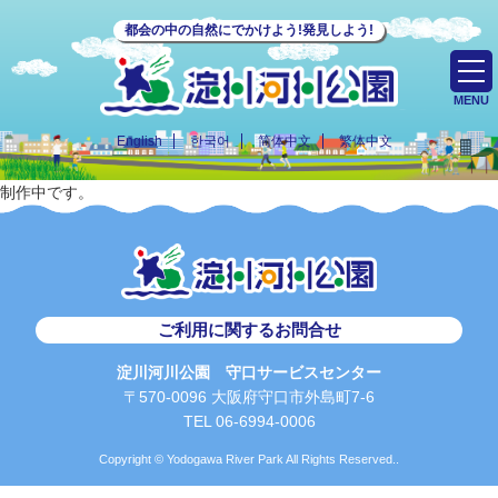
都会の中の自然にでかけよう!発見しよう!
MENU
English
한국어
简体中文
繁体中文
制作中です。
ご利用に関するお問合せ
淀川河川公園 守口サービスセンター
〒570-0096 大阪府守口市外島町7-6
TEL 06-6994-0006
Copyright © Yodogawa River Park All Rights Reserved..