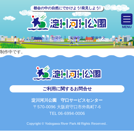
都会の中の自然にでかけよう!発見しよう!
MENU
English
한국어
简体中文
繁体中文
制作中です。
ご利用に関するお問合せ
淀川河川公園 守口サービスセンター
〒570-0096 大阪府守口市外島町7-6
TEL 06-6994-0006
Copyright © Yodogawa River Park All Rights Reserved..