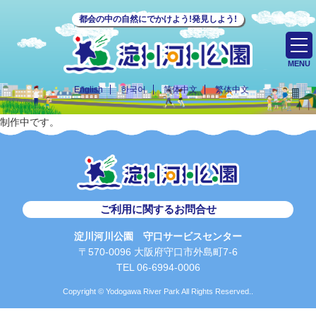
都会の中の自然にでかけよう!発見しよう!
MENU
English
한국어
简体中文
繁体中文
制作中です。
ご利用に関するお問合せ
淀川河川公園 守口サービスセンター
〒570-0096 大阪府守口市外島町7-6
TEL 06-6994-0006
Copyright © Yodogawa River Park All Rights Reserved..