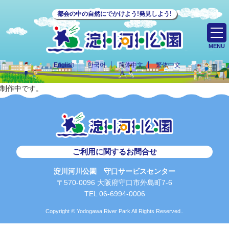
都会の中の自然にでかけよう!発見しよう!
MENU
English
한국어
简体中文
繁体中文
制作中です。
ご利用に関するお問合せ
淀川河川公園 守口サービスセンター
〒570-0096 大阪府守口市外島町7-6
TEL 06-6994-0006
Copyright © Yodogawa River Park All Rights Reserved..