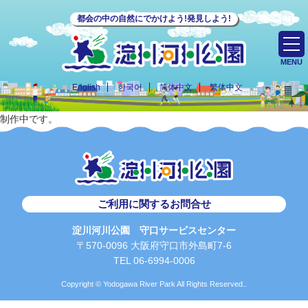
都会の中の自然にでかけよう!発見しよう!
MENU
English
한국어
简体中文
繁体中文
制作中です。
ご利用に関するお問合せ
淀川河川公園 守口サービスセンター
〒570-0096 大阪府守口市外島町7-6
TEL 06-6994-0006
Copyright © Yodogawa River Park All Rights Reserved..