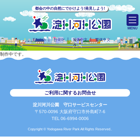
都会の中の自然にでかけよう!発見しよう!
MENU
English
한국어
简体中文
繁体中文
制作中です。
ご利用に関するお問合せ
淀川河川公園 守口サービスセンター
〒570-0096 大阪府守口市外島町7-6
TEL 06-6994-0006
Copyright © Yodogawa River Park All Rights Reserved..