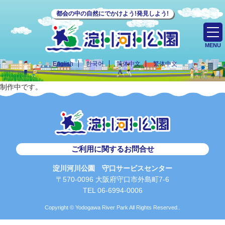
都会の中の自然にでかけよう!発見しよう!
MENU
English
한국어
简体中文
繁体中文
制作中です。
ご利用に関するお問合せ
淀川河川公園 守口サービスセンター
〒570-0096 大阪府守口市外島町7-6
TEL 06-6994-0006
Copyright © Yodogawa River Park All Rights Reserved..