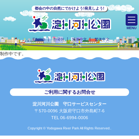
都会の中の自然にでかけよう!発見しよう!
MENU
English
한국어
简体中文
繁体中文
制作中です。
ご利用に関するお問合せ
淀川河川公園 守口サービスセンター
〒570-0096 大阪府守口市外島町7-6
TEL 06-6994-0006
Copyright © Yodogawa River Park All Rights Reserved..