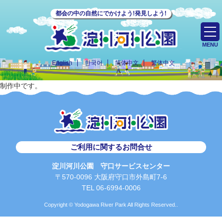
都会の中の自然にでかけよう!発見しよう!
MENU
English
한국어
简体中文
繁体中文
制作中です。
ご利用に関するお問合せ
淀川河川公園 守口サービスセンター
〒570-0096 大阪府守口市外島町7-6
TEL 06-6994-0006
Copyright © Yodogawa River Park All Rights Reserved..