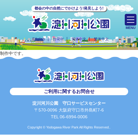
都会の中の自然にでかけよう!発見しよう!
MENU
English
한국어
简体中文
繁体中文
制作中です。
ご利用に関するお問合せ
淀川河川公園 守口サービスセンター
〒570-0096 大阪府守口市外島町7-6
TEL 06-6994-0006
Copyright © Yodogawa River Park All Rights Reserved..