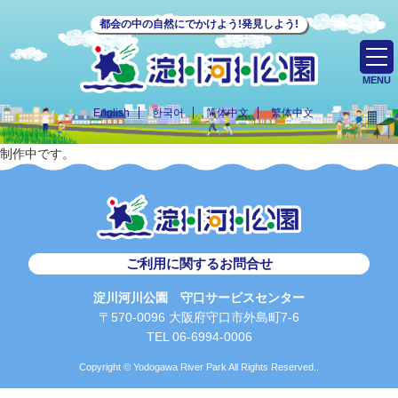
都会の中の自然にでかけよう!発見しよう!
MENU
English
한국어
简体中文
繁体中文
制作中です。
ご利用に関するお問合せ
淀川河川公園 守口サービスセンター
〒570-0096 大阪府守口市外島町7-6
TEL 06-6994-0006
Copyright © Yodogawa River Park All Rights Reserved..