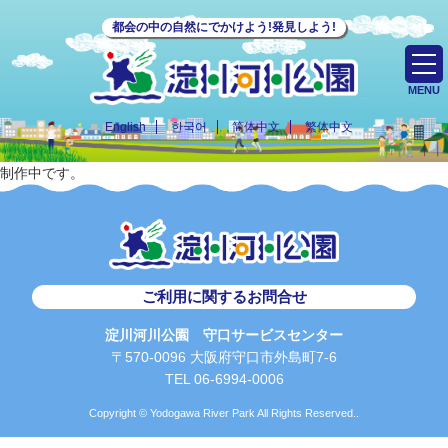
都会の中の自然にでかけよう!発見しよう!
MENU
English
한국어
简体中文
繁体中文
制作中です。
ご利用に関するお問合せ
淀川河川公園 守口サービスセンター
〒570-0096 大阪府守口市外島町7-6
TEL 06-6994-0006
Copyright © Yodogawa River Park All Rights Reserved..