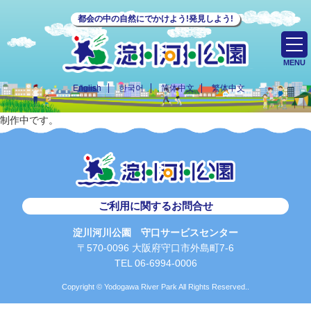
都会の中の自然にでかけよう!発見しよう!
MENU
English
한국어
简体中文
繁体中文
制作中です。
ご利用に関するお問合せ
淀川河川公園 守口サービスセンター
〒570-0096 大阪府守口市外島町7-6
TEL 06-6994-0006
Copyright © Yodogawa River Park All Rights Reserved..