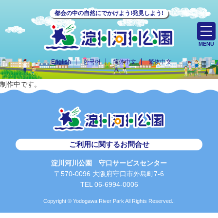
都会の中の自然にでかけよう!発見しよう!
MENU
English
한국어
简体中文
繁体中文
制作中です。
ご利用に関するお問合せ
淀川河川公園 守口サービスセンター
〒570-0096 大阪府守口市外島町7-6
TEL 06-6994-0006
Copyright © Yodogawa River Park All Rights Reserved..