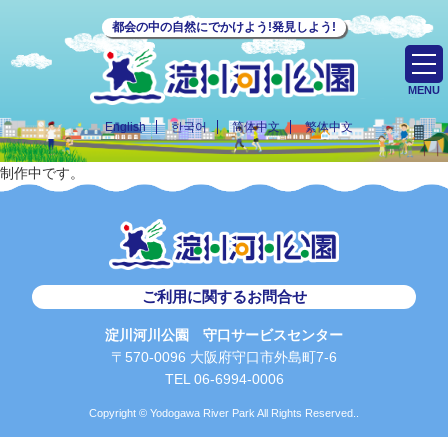
都会の中の自然にでかけよう!発見しよう!
MENU
English
한국어
简体中文
繁体中文
制作中です。
ご利用に関するお問合せ
淀川河川公園 守口サービスセンター
〒570-0096 大阪府守口市外島町7-6
TEL 06-6994-0006
Copyright © Yodogawa River Park All Rights Reserved..