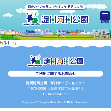
都会の中の自然にでかけよう!発見しよう!
MENU
English
한국어
简体中文
繁体中文
制作中です。
ご利用に関するお問合せ
淀川河川公園 守口サービスセンター
〒570-0096 大阪府守口市外島町7-6
TEL 06-6994-0006
Copyright © Yodogawa River Park All Rights Reserved..