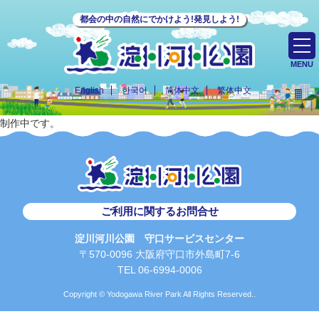
都会の中の自然にでかけよう!発見しよう!
MENU
English
한국어
简体中文
繁体中文
制作中です。
ご利用に関するお問合せ
淀川河川公園 守口サービスセンター
〒570-0096 大阪府守口市外島町7-6
TEL 06-6994-0006
Copyright © Yodogawa River Park All Rights Reserved..