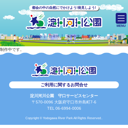
都会の中の自然にでかけよう!発見しよう!
MENU
English
한국어
简体中文
繁体中文
制作中です。
ご利用に関するお問合せ
淀川河川公園 守口サービスセンター
〒570-0096 大阪府守口市外島町7-6
TEL 06-6994-0006
Copyright © Yodogawa River Park All Rights Reserved..