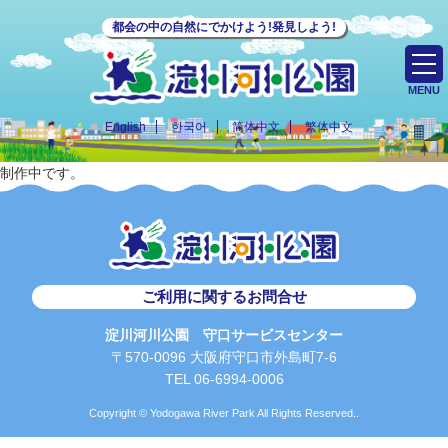
都会の中の自然にでかけよう!発見しよう!
MENU
English
한국어
简体中文
繁体中文
制作中です。
ご利用に関するお問合せ
淀川河川公園 守口サービスセンター
〒570-0096 大阪府守口市外島町7-6
TEL 06-6994-0006
Copyright © Yodogawa River Park All Rights Reserved..