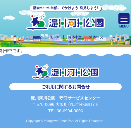
都会の中の自然にでかけよう!発見しよう!
MENU
English
한국어
简体中文
繁体中文
制作中です。
ご利用に関するお問合せ
淀川河川公園 守口サービスセンター
〒570-0096 大阪府守口市外島町7-6
TEL 06-6994-0006
Copyright © Yodogawa River Park All Rights Reserved..