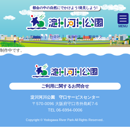
都会の中の自然にでかけよう!発見しよう!
MENU
English
한국어
简体中文
繁体中文
制作中です。
ご利用に関するお問合せ
淀川河川公園 守口サービスセンター
〒570-0096 大阪府守口市外島町7-6
TEL 06-6994-0006
Copyright © Yodogawa River Park All Rights Reserved..