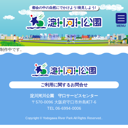
都会の中の自然にでかけよう!発見しよう!
MENU
English
한국어
简体中文
繁体中文
制作中です。
ご利用に関するお問合せ
淀川河川公園 守口サービスセンター
〒570-0096 大阪府守口市外島町7-6
TEL 06-6994-0006
Copyright © Yodogawa River Park All Rights Reserved..