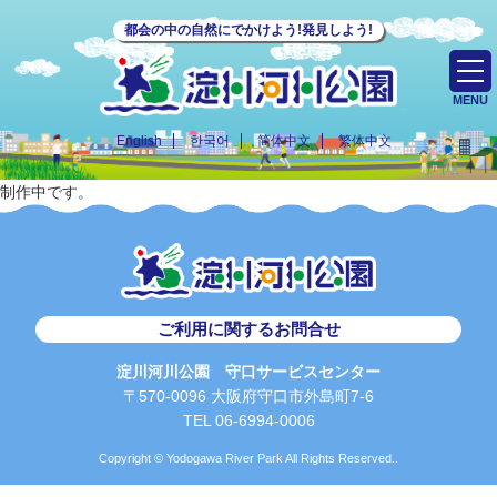
都会の中の自然にでかけよう!発見しよう!
MENU
English
한국어
简体中文
繁体中文
制作中です。
ご利用に関するお問合せ
淀川河川公園 守口サービスセンター
〒570-0096 大阪府守口市外島町7-6
TEL 06-6994-0006
Copyright © Yodogawa River Park All Rights Reserved..