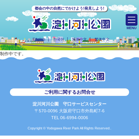
都会の中の自然にでかけよう!発見しよう!
MENU
English
한국어
简体中文
繁体中文
制作中です。
ご利用に関するお問合せ
淀川河川公園 守口サービスセンター
〒570-0096 大阪府守口市外島町7-6
TEL 06-6994-0006
Copyright © Yodogawa River Park All Rights Reserved..