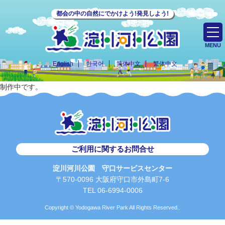
都会の中の自然にでかけよう!発見しよう!
MENU
English
한국어
简体中文
繁体中文
制作中です。
ご利用に関するお問合せ
淀川河川公園 守口サービスセンター
〒570-0096 大阪府守口市外島町7-6
TEL 06-6994-0006
Copyright © Yodogawa River Park All Rights Reserved..