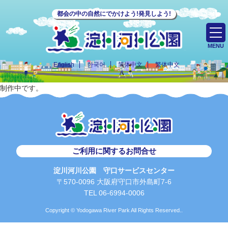
都会の中の自然にでかけよう!発見しよう!
MENU
English
한국어
简体中文
繁体中文
制作中です。
ご利用に関するお問合せ
淀川河川公園 守口サービスセンター
〒570-0096 大阪府守口市外島町7-6
TEL 06-6994-0006
Copyright © Yodogawa River Park All Rights Reserved..