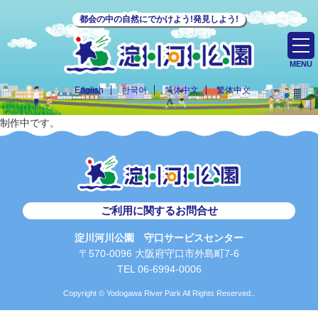
都会の中の自然にでかけよう!発見しよう!
MENU
English
한국어
简体中文
繁体中文
制作中です。
ご利用に関するお問合せ
淀川河川公園 守口サービスセンター
〒570-0096 大阪府守口市外島町7-6
TEL 06-6994-0006
Copyright © Yodogawa River Park All Rights Reserved..