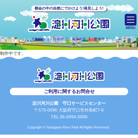
都会の中の自然にでかけよう!発見しよう!
MENU
English
한국어
简体中文
繁体中文
制作中です。
ご利用に関するお問合せ
淀川河川公園 守口サービスセンター
〒570-0096 大阪府守口市外島町7-6
TEL 06-6994-0006
Copyright © Yodogawa River Park All Rights Reserved..