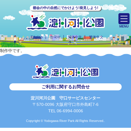
都会の中の自然にでかけよう!発見しよう!
MENU
English
한국어
简体中文
繁体中文
制作中です。
ご利用に関するお問合せ
淀川河川公園 守口サービスセンター
〒570-0096 大阪府守口市外島町7-6
TEL 06-6994-0006
Copyright © Yodogawa River Park All Rights Reserved..