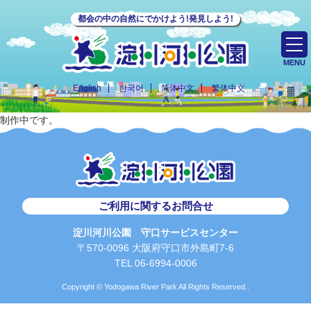
都会の中の自然にでかけよう!発見しよう!
MENU
English
한국어
简体中文
繁体中文
制作中です。
ご利用に関するお問合せ
淀川河川公園 守口サービスセンター
〒570-0096 大阪府守口市外島町7-6
TEL 06-6994-0006
Copyright © Yodogawa River Park All Rights Reserved..