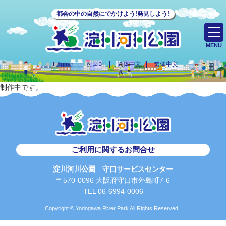
都会の中の自然にでかけよう!発見しよう!
MENU
English
한국어
简体中文
繁体中文
制作中です。
ご利用に関するお問合せ
淀川河川公園 守口サービスセンター
〒570-0096 大阪府守口市外島町7-6
TEL 06-6994-0006
Copyright © Yodogawa River Park All Rights Reserved..