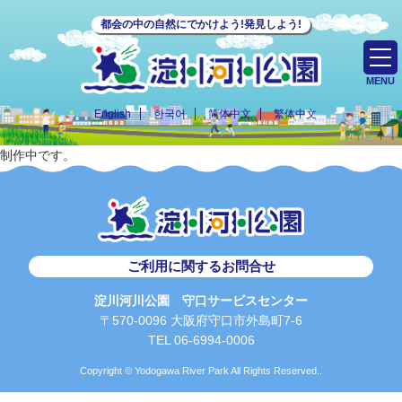
都会の中の自然にでかけよう!発見しよう!
MENU
English
한국어
简体中文
繁体中文
制作中です。
ご利用に関するお問合せ
淀川河川公園 守口サービスセンター
〒570-0096 大阪府守口市外島町7-6
TEL 06-6994-0006
Copyright © Yodogawa River Park All Rights Reserved..