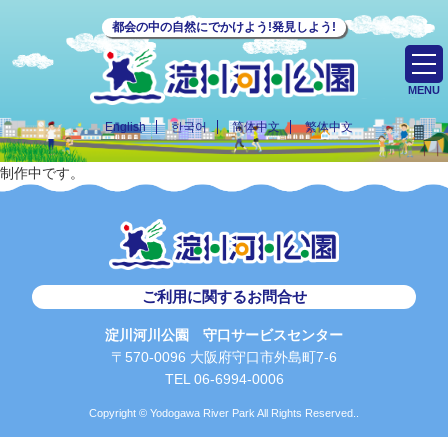
都会の中の自然にでかけよう!発見しよう!
MENU
English
한국어
简体中文
繁体中文
制作中です。
ご利用に関するお問合せ
淀川河川公園 守口サービスセンター
〒570-0096 大阪府守口市外島町7-6
TEL 06-6994-0006
Copyright © Yodogawa River Park All Rights Reserved..