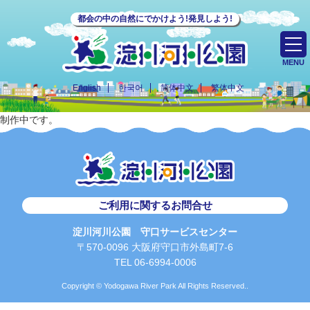
都会の中の自然にでかけよう!発見しよう!
MENU
English
한국어
简体中文
繁体中文
制作中です。
ご利用に関するお問合せ
淀川河川公園 守口サービスセンター
〒570-0096 大阪府守口市外島町7-6
TEL 06-6994-0006
Copyright © Yodogawa River Park All Rights Reserved..