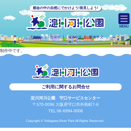
都会の中の自然にでかけよう!発見しよう!
MENU
English
한국어
简体中文
繁体中文
制作中です。
ご利用に関するお問合せ
淀川河川公園 守口サービスセンター
〒570-0096 大阪府守口市外島町7-6
TEL 06-6994-0006
Copyright © Yodogawa River Park All Rights Reserved..