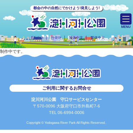
都会の中の自然にでかけよう!発見しよう!
MENU
English
한국어
简体中文
繁体中文
制作中です。
ご利用に関するお問合せ
淀川河川公園 守口サービスセンター
〒570-0096 大阪府守口市外島町7-6
TEL 06-6994-0006
Copyright © Yodogawa River Park All Rights Reserved..