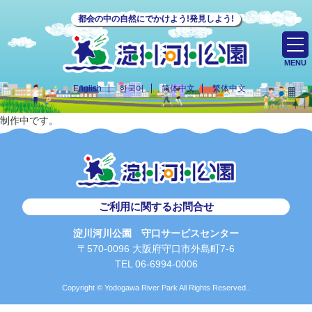
都会の中の自然にでかけよう!発見しよう!
MENU
English
한국어
简体中文
繁体中文
制作中です。
ご利用に関するお問合せ
淀川河川公園 守口サービスセンター
〒570-0096 大阪府守口市外島町7-6
TEL 06-6994-0006
Copyright © Yodogawa River Park All Rights Reserved..