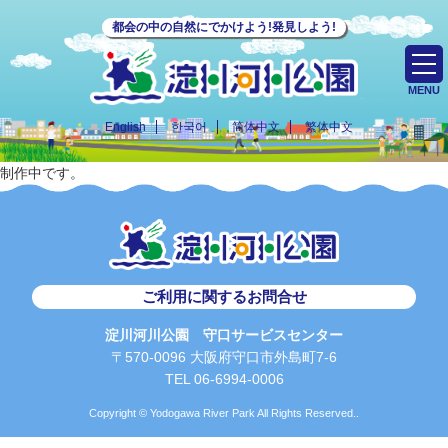
都会の中の自然にでかけよう!発見しよう!
MENU
English
한국어
简体中文
繁体中文
制作中です。
ご利用に関するお問合せ
淀川河川公園 守口サービスセンター
〒570-0096 大阪府守口市外島町7-6
TEL 06-6994-0006
Copyright © Yodogawa River Park All Rights Reserved..