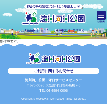
都会の中の自然にでかけよう!発見しよう!
MENU
English
한국어
简体中文
繁体中文
制作中です。
ご利用に関するお問合せ
淀川河川公園 守口サービスセンター
〒570-0096 大阪府守口市外島町7-6
TEL 06-6994-0006
Copyright © Yodogawa River Park All Rights Reserved..