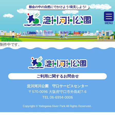
都会の中の自然にでかけよう!発見しよう!
MENU
English
한국어
简体中文
繁体中文
制作中です。
ご利用に関するお問合せ
淀川河川公園 守口サービスセンター
〒570-0096 大阪府守口市外島町7-6
TEL 06-6994-0006
Copyright © Yodogawa River Park All Rights Reserved..