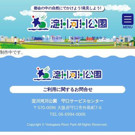
都会の中の自然にでかけよう!発見しよう!
MENU
English
한국어
简体中文
繁体中文
制作中です。
ご利用に関するお問合せ
淀川河川公園 守口サービスセンター
〒570-0096 大阪府守口市外島町7-6
TEL 06-6994-0006
Copyright © Yodogawa River Park All Rights Reserved..