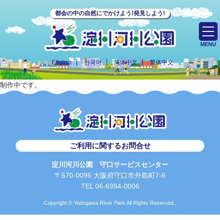
都会の中の自然にでかけよう!発見しよう!
MENU
English
한국어
简体中文
繁体中文
制作中です。
ご利用に関するお問合せ
淀川河川公園 守口サービスセンター
〒570-0096 大阪府守口市外島町7-6
TEL 06-6994-0006
Copyright © Yodogawa River Park All Rights Reserved..