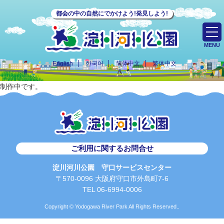
都会の中の自然にでかけよう!発見しよう!
MENU
English
한국어
简体中文
繁体中文
制作中です。
ご利用に関するお問合せ
淀川河川公園 守口サービスセンター
〒570-0096 大阪府守口市外島町7-6
TEL 06-6994-0006
Copyright © Yodogawa River Park All Rights Reserved..