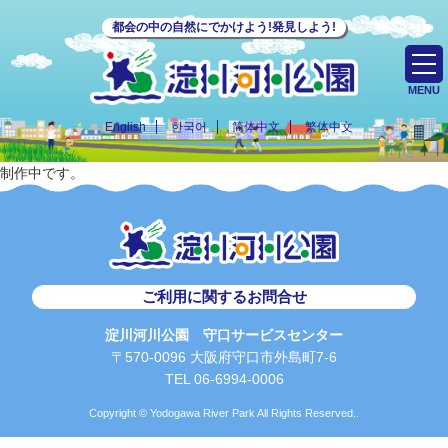
都会の中の自然にでかけよう!発見しよう!
MENU
English
한국어
简体中文
繁体中文
制作中です。
ご利用に関するお問合せ
淀川河川公園 守口サービスセンター
〒570-0096 大阪府守口市外島町7-6
TEL 06-6994-0006
Copyright © Yodogawa River Park All Rights Reserved..