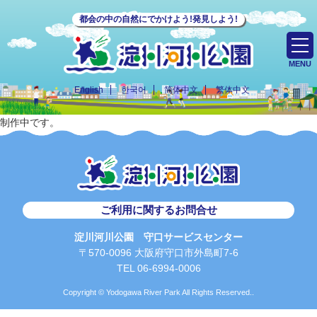
都会の中の自然にでかけよう!発見しよう!
MENU
English
한국어
简体中文
繁体中文
制作中です。
ご利用に関するお問合せ
淀川河川公園 守口サービスセンター
〒570-0096 大阪府守口市外島町7-6
TEL 06-6994-0006
Copyright © Yodogawa River Park All Rights Reserved..